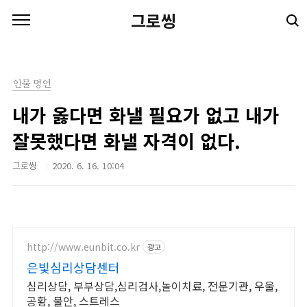
본문 바로가기
그로씽
인물 명언
내가 옳다면 화낼 필요가 없고 내가
잘못했다면 화낼 자격이 없다.
그로씽
2020. 6. 16. 10:04
http://www.eunbit.co.kr
광고
은빛심리상담센터
심리상담, 부부상담,심리검사,놀이치료, 전문기관, 우울,
공황, 불안, 스트레스