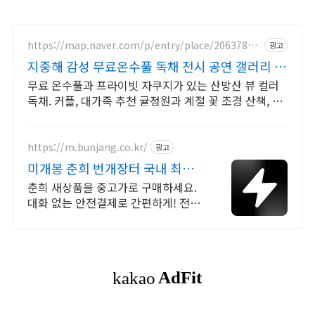
https://map.naver.com/p/entry/place/20637877
광고
08
지중해 감성 무료온수풀 독채 전시 공연 갤러리 문
화공간
무료 온수풀과 프라이빗 자쿠지가 있는 산방산 뷰 컬러
독채. 커플, 대가족 추천 귤정원과 계절 꽃 조경 산책, 호
텔급 침구로 푹 쉬는 제주 감성 빌리지 독채.
https://m.bunjang.co.kr/
광고
미개봉 춘희 번개장터 국내 최대
브랜드 중고거래
춘희 새상품을 중고가로 구매하세요.
대화 없는 안전결제로 간편하게! 전국
각지에서 올라오는 전국구 최다 상품
매일 10만 개 이상의 신규 상품 업로
드