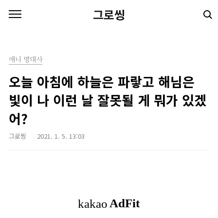
본문 바로가기
그로씽
애니 명대사
오늘 아침에 하늘은 파랗고 해님은
빛이 나 이런 날 잘못될 게 뭐가 있겠
어?
그로씽
2021. 1. 5. 13:03