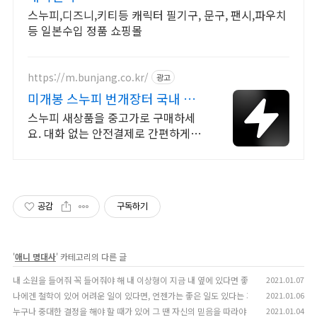
스누피,디즈니,키티등 캐릭터 필기구, 문구, 팬시,파우치
등 일본수입 정품 쇼핑몰
https://m.bunjang.co.kr/
광고
미개봉 스누피 번개장터 국내 최
대 브랜드 중고거래
스누피 새상품을 중고가로 구매하세
요. 대화 없는 안전결제로 간편하게!
전국 각지에서 올라오는 전국구 최다
상품 매일 10만 개 이상의 신규 상품
업로드
공감
구독하기
'
애니 명대사
' 카테고리의 다른 글
내 소원을 들어줘 꼭 들어줘야 해 내 이상형이 지금 내 옆에 있다면 좋겠어
2021.01.07
(0)
나에겐 철학이 있어 어려운 일이 있다면, 언젠가는 좋은 일도 있다는 거야.
2021.01.06
(0)
누구나 중대한 결정을 해야 할 때가 있어 그 땐 자신의 믿음을 따라야 해
2021.01.04
(0)