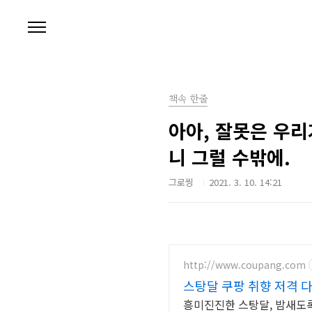
본문 바로가기
책속 한줄
아아, 잘못은 우리
니 그럴 수밖에.
그로씽
2021. 3. 10. 14:21
http://www.coupang.com
스탕달 쿠팡 취향 저격 
흥미진진한 스탕달, 밤새도록