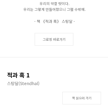
우리의 약함 탓이다.
우리는 그렇게 만들어졌으니 그럴 수밖에.
- 책 《적과 흑》 스탕달 -
그로씽 바로가기
적과 흑 1
스탕달(Stendhal)
책 읽으러 가기