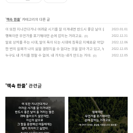
'
책속 한줄
' 카테고리의 다른 글
이 또한 지나간다거나 어려운 시기를 잘 이겨내면 반드시 좋은 날이 올 거라는 말은 귀에
2023.01.01
행복이란 무언가를 포기해야만 손에 잡히는 거라고요.
2022.12.31
(0)
말로 상처를 주는 시대, 말이 독이 되는 시대에 침묵은 지혜로운 약입니다.
2022.12.06
(0)
한 번의 실패가 나의 삶을 결정지을 수 없다는 것을 알아 가고 있고, 누군가를 사랑하기 위
2022.12.05
누구도 내 가치를 정할 수 없어. 내 가치는 내가 만드는 거야.
2022.12.05
(0)
'책속 한줄'
관련글