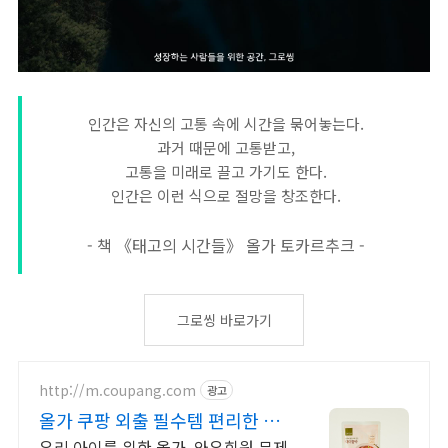
인간은 자신의 고통 속에 시간을 묶어놓는다.
과거 때문에 고통받고,
고통을 미래로 끌고 가기도 한다.
인간은 이런 식으로 절망을 창조한다.
- 책 《태고의 시간들》 올가 토카르추크 -
그로씽 바로가기
http://m.coupang.com
광고
올가 쿠팡 외출 필수템 편리한 간
식
우리 아이를 위한 올가, 와우회원 무제