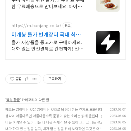
한 무료배송으로 만나보세요. 아이에
게 줄 간식, 좋은 것만 주고 싶다면 쿠
팡에서 건강하게 챙기세요.
https://m.bunjang.co.kr/
광고
미개봉 올가 번개장터 국내 최대
브랜드 중고거래
올가 새상품을 중고가로 구매하세요.
대화 없는 안전결제로 간편하게! 전국
각지에서 올라오는 전국구 최다 상품
매일 10만 개 이상의 신규 상품 업로
드
공감
구독하기
'
책속 한줄
' 카테고리의 다른 글
때로는 잃어버린 것은 잃어버린 것으로 놔둬야 하는 건지도 모릅니다.
2023.03.07
(0)
생각이 아름다우면 아름다울수록 문장이 갖는 소리는 맑게 울린다.
2023.03.06
(0)
너는 이겨낼 수 있어 너는 더 나은 존재가 될 수 있어 그리고 너는 결코 혼자가 아니야 참기
2023.03.05
내가 하고 있는 일을 믿고, 내가 믿는 일을 위해 노력하면 그것은 어느 순간 내것이 된다.
2023.03.05