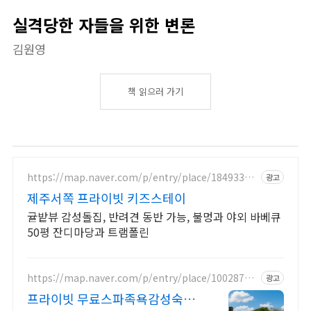
실격당한 자들을 위한 변론
김원영
책 읽으러 가기
https://map.naver.com/p/entry/place/18493364
광고
57
제주서쪽 프라이빗 키즈스테이
귤밭뷰 감성돌집, 반려견 동반 가능, 불멍과 야외 바베큐
50평 잔디마당과 트램폴린
https://map.naver.com/p/entry/place/10028778
광고
28
프라이빗 무료스파족욕감성숙소