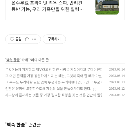
제주 돌담감성, 반려견 환영
온수무료 프라이빗 족욕 스파. 반려견
동반 가능, 우리 가족만을 위한 힐링공
간. 제주 이주 10년차 부부가 직접 짓
고 꾸민 정성 가득 감성 스테이, 야외
바베큐
공감
구독하기
'
책속 한줄
' 카테고리의 다른 글
무엇이든지 차지하고 채우려고만 하면 사람은 거칠어지고 무디어진다. 맑은 바람이 지나갈
2023.03.14
그 어떤 존재를 가장 강렬하게 느끼는 때는, 그것이 죽어 갈 때가 아닐까. 희미해져 갈 때, 
2023.03.14
그 누구도 두려워할 필요 없어 누군가를 두려워한다면, 그건 그 누군가에게 자기 자신을
2023.03.13
인간은 운명에 도전함으로써 자신의 삶을 만들어가기도 한다.
2023.03.12
(0)
지구상에 존재하는 것들 중 가장 절묘한 표정을 짓는 것은 인간의 얼굴이 아니라 나무뿌리
2023.03.12
'책속 한줄'
관련글