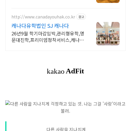
상상력을 키우는 이야기. 우리 아이 눈
높이 동화를 낭독과 함께
http://www.canadayouhak.co.kr
광고
캐나다유학법인 SJ 캐나다
26년9월 학기마감임박,관리형유학,명
문대진학,프리미엄정착서비스,캐나다
8개직영센터 직영홈스테이, 유학준비
특강반, 국제사립학교, 자녀무상, 보딩
스쿨
다른 사람을 지나치게