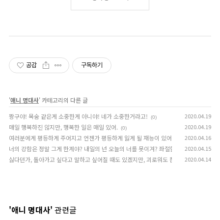
공감
구독하기
'
애니 명대사
' 카테고리의 다른 글
짱구야! 목숨 같은게 소중한게 아니야! 네가 소중한거라고!
2020.04.19
(0)
매일 행복하진 않지만, 행복한 일은 매일 있어.
2020.04.19
(0)
여러분에게 평등하게 주어지고 언젠가 평등하게 잃게 될 재능이 있어요. 그건 "젊음"입니
2020.04.16
너의 강함은 정말 그게 한계야? 내일의 넌 오늘의 너를 못이겨? 좌절할 틈이 있으면 앞으
2020.04.15
싫다던가, 돌아가고 싶다고 말하고 싶어질 때도 있겠지만, 괴로워도 참고 기회를 기다리는
2020.04.14
'애니 명대사'
관련글