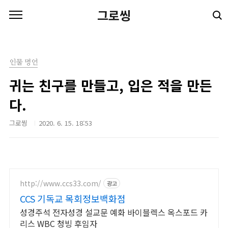
본문 바로가기
그로씽
인물 명언
귀는 친구를 만들고, 입은 적을 만든
다.
그로씽
2020. 6. 15. 18:53
http://www.ccs33.com/
광고
CCS 기독교 목회정보백화점
성경주석 전자성경 설교문 예화 바이블렉스 옥스포드 카
리스 WBC 청빙 후임자