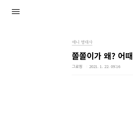
본문 바로가기
애니 명대사
쫄쫄이가 왜? 어때
그로씽
2021. 1. 22. 09:16