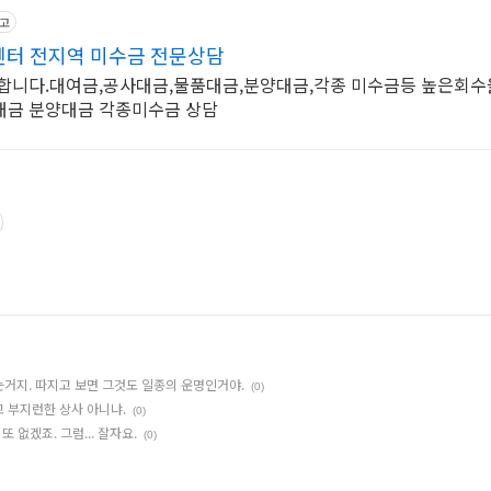
고
터 전지역 미수금 전문상담
수합니다.대여금,공사대금,물품대금,분양대금,각종 미수금등 높은회수
대금 분양대금 각종미수금 상담
거지. 따지고 보면 그것도 일종의 운명인거야.
(0)
 부지런한 상사 아니냐.
(0)
 없겠죠. 그럼... 잘자요.
(0)