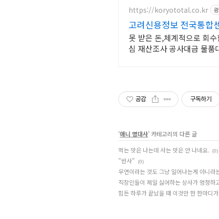
https://koryototal.co.kr
광
고려신용정보 전국통합센
못 받은 돈,체계적으로 회
심 재산조사 공사대금 물품
공감
구독하기
'
애니 명대사
' 카테고리의 다른 글
먹는 맛은 나는데 사는 맛은 안 나네요.
(0)
"반사"
(0)
우연이라는 것도 그냥 일어나는게 아니라는
직장인들이 제일 싫어하는 상사가 멍청하고
힘든 하루가 끝났을 때 이것만 한 한마디가 또