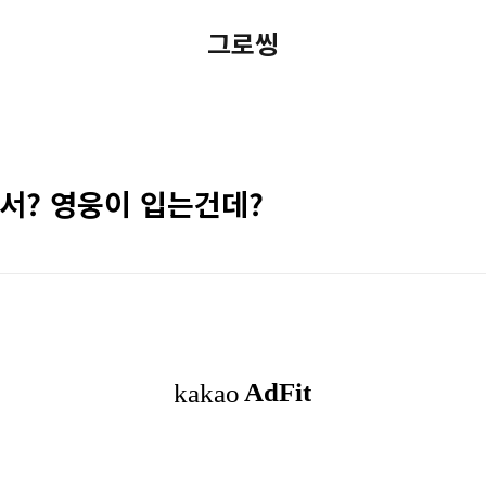
그로씽
서? 영웅이 입는건데?