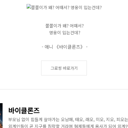
쫄쫄이가 왜? 어때서?
영웅이 입는건데?
- 애니 《바이클론즈》 -
그로씽 바로가기
바이클론즈
부모님 없이 힘들게 살아가는 오남매, 태오, 래오, 미오, 지오, 피
외계인들이 곧 지구를 침략할 거라며 형제들에게 용사가 되어 외계