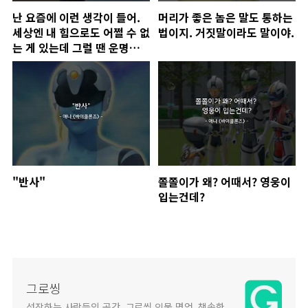
난 요즘에 이런 생각이 들어.
머리가 좋은 놈은 말도 통하는
세상엔 내 힘으로도 어쩔 수 없
법이지. 거짓말이라도 말이야.
는 게 있는데 그럴 땐 운명을
받아들일 줄도 알아야 하는 거
아닐까 하고...
"반사"
쫄쫄이가 왜? 어때서? 영웅이
입는건데?
그로씽
성장하는 사람들의 공간, 그로씽 인물 명언, 책속한