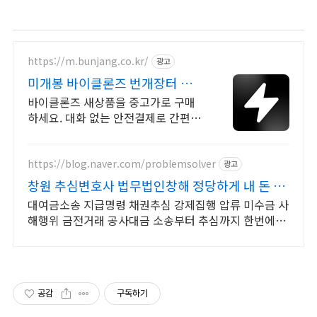
https://m.bunjang.co.kr/
광고
미개봉 바이클론즈 번개장터 국내
최대 브랜드 중고거래
바이클론즈 새상품을 중고가로 구매
하세요. 대화 없는 안전결제로 간편하
게! 전국 각지에서 올라오는 전국구 최
다 상품 매일 10만 개 이상의 신규 상
품 업로드
https://blog.naver.com/problemsolver
광고
창원 추심변호사 법무법인창해 정당하게 내 돈 받
기
대여금소송 지급명령 채권추심 강제집행 압류 미수금 사
해행위 금전거래 공사대금 소송부터 추심까지 한번에!
다양한 채권채무 소송 경험보유 법무법인창해가 있습니
다.
공감
구독하기