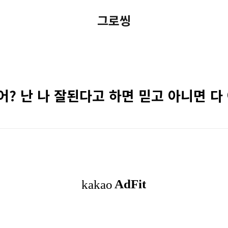
그로씽
어? 난 나 잘된다고 하면 믿고 아니면 다