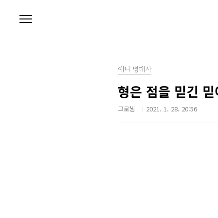
본문 바로가기
애니 명대사
형은 점을 믿긴 믿
그로씽
2021. 1. 28. 20:56