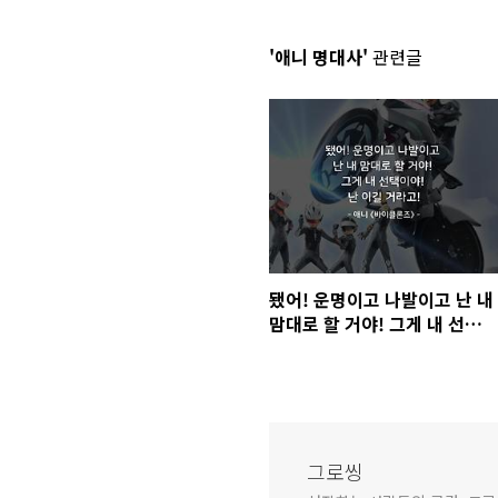
'애니 명대사'
관련글
됐어! 운명이고 나발이고 난 내
맘대로 할 거야! 그게 내 선택이
야! 난 이길 거라고!
그로씽