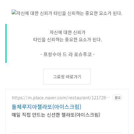
자신에 대한 신뢰가
타인을 신뢰하는 중요한 요소가 된다.
- 프랑수아 드 라 로슈푸코 -
그로씽 바로가기
https://m.place.naver.com/restaurant/12172951
광고
68
돌체루지아젤라또(아이스크림)
매일 직접 만드는 신선한 젤라또(아이스크림)