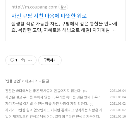
http://m.coupang.com
광고
자신 쿠팡 지친 마음에 따뜻한 위로
실생활 적용 가능한 자신, 쿠팡에서 깊은 통찰을 만나세
요. 복잡한 고민, 지혜로운 해법으로 해결! 자기계발 도
서, 삶의 길을 찾으세요.
1
구독하기
'
인물 명언
' 카테고리의 다른 글
잔잔한 바다에서는 좋은 뱃사공이 만들어지지 않는다.
2021.06.04
(0)
자연은 결코 우리를 속이지 않는다. 우리를 속이는 것은 언제나 우리 자신이다.
2021.06.04
(0)
자기 자신을 이겨낼 수 있는 힘을 가진 사람이 가장 강하다.
2021.06.02
(0)
자기가 그만한 힘이 없으면서도 커다란 존재라고 생각하는 사람은 거만하다. 또, 자기의 
2021.06.02
일이 재미있으면 인생은 낙원이다. 일이 의무라면 인생은 지옥이다.
2021.05.10
(0)