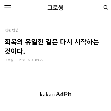
본문 바로가기
그로씽
인물 명언
회복의 유일한 길은 다시 시작하는
것이다.
그로씽
2021. 6. 4. 09:25