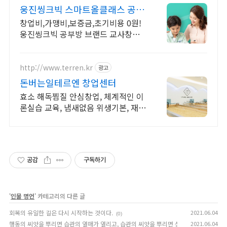
웅진씽크빅 스마트올클래스 공부
방집기, 회원모집 지원!
창업비,가맹비,보증금,초기비용 0원!
웅진씽크빅 공부방 브랜드 교사창업
지원 도전도 쉽게!성공도 쉽게!
http://www.terren.kr
광고
돈버는일테르엔 창업센터
효소 해독찜질 안심창업, 체계적인 이
론실습 교육, 냄새없음 위생기본, 재료
직접재배
공감
구독하기
'
인물 명언
' 카테고리의 다른 글
회복의 유일한 길은 다시 시작하는 것이다.
2021.06.04
(0)
행동의 씨앗을 뿌리면 습관의 열매가 열리고, 습관의 씨앗을 뿌리면 성격의 열매가 열리고
2021.06.04