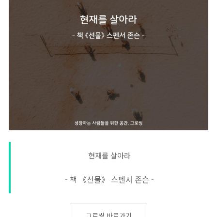
현재를 살아라
- 책 《선물》 스펜서 존슨 -
그로씽 바로가기