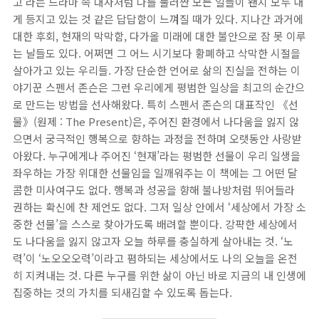
고’라는 드라마 속 대사처럼 나를 둘러싼 모든 일들이 왠지 모두 내
게 등지고 있는 것 같은 답답함이 느껴질 때가 있다. 지나간 과거에
대한 후회, 현재의 막막함, 다가올 미래에 대한 불안으로 잠 못 이루
는 날들도 있다. 어쩌면 그 어느 시기보다 황폐하고 삭막한 시절을
살아가고 있는 우리들. 가장 단순한 언어로 삶의 진실을 전하는 이
야기꾼 스펜서 존슨은 그런 우리에게 평범한 일상을 최고의 순간으
로 만드는 방법을 선사해왔다. 특히 스펜서 존슨의 대표작인 《선
물》(원제 : The Present)은, 주어진 환경에서 나다움을 잃지 않
으면서 궁극적인 행복으로 향하는 과정을 전하며 오랫동안 사랑받
아왔다. 누구에게나 주어진 ‘현재’라는 평범한 선물이 우리 일생을
좌우하는 가장 위대한 선물임을 일깨워주는 이 책에는 그 어떤 달
콤한 미사여구도 없다. 행복과 성공을 향해 불나방처럼 뛰어들라
권하는 확신에 찬 제언도 없다. 그저 일상 안에서 ‘세상에서 가장 소
중한 선물’을 스스로 찾아가도록 배려할 뿐이다. 강퍅한 세상에서
도 나다움을 잃지 않고자 오늘 하루를 충실하게 살아내는 것. ‘노
력’이 ‘노오오오력’이라고 폄하되는 세상에서도 나의 오늘을 온전
히 지켜내는 것. 다른 누구를 위한 삶이 아닌 바로 지금의 내 인생에
집중하는 것의 가치를 되새김할 수 있도록 돕는다.