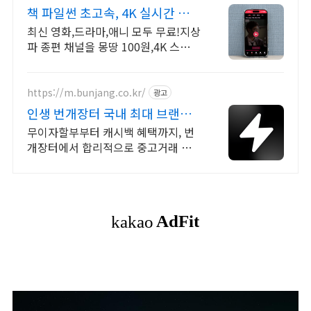
책 파일썬 초고속, 4K 실시간 보
기!
최신 영화,드라마,애니 모두 무료!지상
파 종편 채널을 몽땅 100원,4K 스트리
밍
https://m.bunjang.co.kr/
광고
인생 번개장터 국내 최대 브랜드
중고거래
무이자할부부터 캐시백 혜택까지, 번
개장터에서 합리적으로 중고거래 하
세요 전국 각지에서 올라오는 전국구
최다 상품 매일 10만 개 이상의 신규
상품 업로드