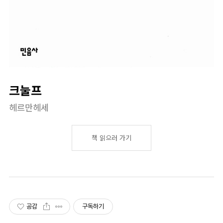
크눌프
헤르만헤세
책 읽으러 가기
공감
구독하기