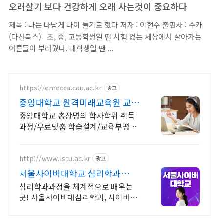
오래살기 보다 건강하게 오래 사는것이 중요하다
제목 : 나는 나답게 나이 들기로 했다 저자 : 이현수 출판사 : 수카
(다산북스) ​ ​ 초, 중, 고등학생일 땐 시험 없는 세상에서 살아가는
어른들이 부러웠다. 대학생일 땐 ...
https://emecca.cau.ac.kr
광고
중앙대학교 원격미래교육원 교육
부평가인증 원격교육기관
중앙대학교 총장명의 학사학위 취득
과정/무료맞춤 학습설계/교육부평가
인증 원격교육기관
http://www.iscu.ac.kr
광고
서울사이버대학교 심리학과
2026 가을학기 신편입생
심리학과과정을 체계적으로 배우는
곳! 서울사이버대심리학과, 사이버대
신입생 수 1위 장학금 지급 1위, 학사
석사 박사 온라인복수학위까지