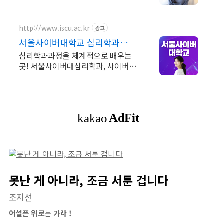
모바일 수강 가능, 이수율 높은 알파원
격평생교육원 심리학 학위취득!
http://www.iscu.ac.kr
광고
서울사이버대학교 심리학과
2026 가을학기 신편입생
심리학과과정을 체계적으로 배우는
곳! 서울사이버대심리학과, 사이버대
신입생 수 1위 장학금 지급 1위, 학사
석사 박사 온라인복수학위까지
못난 게 아니라, 조금 서툰 겁니다
조지선
어설픈 위로는 가라 !