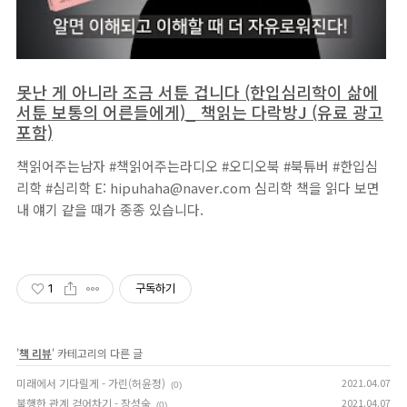
못난 게 아니라 조금 서툰 겁니다 (한입심리학이 삶에
서툰 보통의 어른들에게)_ 책읽는 다락방J (유료 광고
포함)
책읽어주는남자 #책읽어주는라디오 #오디오북 #북튜버 #한입심
리학 #심리학 E: hipuhaha@naver.com 심리학 책을 읽다 보면
내 얘기 같을 때가 종종 있습니다.
1
구독하기
'
책 리뷰
' 카테고리의 다른 글
미래에서 기다릴게 - 가린(허윤정)
2021.04.07
(0)
불행한 관계 걷어차기 - 장성숙
2021.04.07
(0)