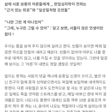
삶에 서툰 보통의 어른들에게 _ 한입심리학이 전하는
“근거 있는 위로”와 “일상밀착형 조언들”
“나만 그런 게 아니었어”
“그래, 누구든 그럴 수 있어” : 알고 보면, 서툴지 않은 인생이란
없다 !
우리는 틈을 보여 주지 않으며 살려고 한다. 빈틈이 보이면 메워 말
끔한 자신을 만들어 내려고 애쓴다. 빈틈이 없어야 아무도 나를 함
부로 대하지 않고, 나를 지킬 수 있을 것이라는 믿는다. 그런데 말끔
해 보이는 그 ‘어른’의 내면도 정말 괜찮은 것일까?
알지도 못하는 사람의 댓글 하나에 온종일 신경이 쓰이고, 별것 아
닌 친구의 말에 혼자 상처받으면서도 찌질해 보일까봐 내색하지도
못한다. 다른 사람들은 모두 도전적으로 잘 사는 것 같은데 나는 작
은 일에도 죽을 것처럼 스트레스를 받고, 매일 바쁘긴 한데 딱히 결
과물은 없다. 너도나도 몸짱이 대세인 요즘 하루 10분 운동조차 꾸
준히 하지 못 하는 나, 쏟아져 나오는 책들마다 나답게 살라는데 정
작 거울을 볼 때마다 한없이 쪼그라드는 자존감을 경험한다.