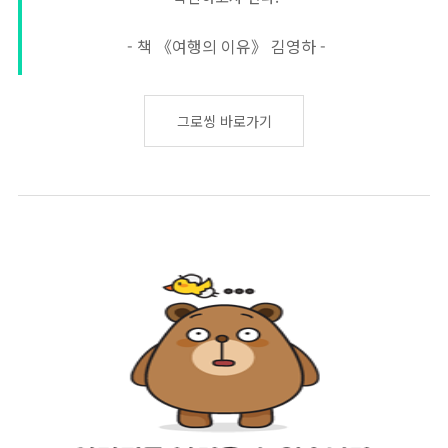
- 책 《여행의 이유》 김영하 -
그로씽 바로가기