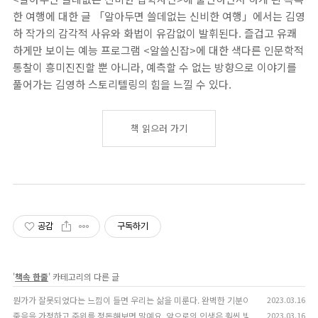
한 여행에 대한 글 「알아두면 쓸데없는 신비한 여행」에서는 김영
하 작가의 감각적 사유와 화법이 유감없이 발휘된다. 즐겁고 유쾌
하게만 보이는 예능 프로그램 <알쓸신잡>에 대한 색다른 인문학적
통찰이 흥미진진할 뿐 아니라, 예측할 수 없는 방향으로 이야기를
풀어가는 김영하 스토리텔링의 힘을 느낄 수 있다.
책 읽으러 가기
공감
구독하기
'
책속 한줄
' 카테고리의 다른 글
뭔가가 잘못되었다는 느낌이 들면 우리는 삶을 미룬다. 완벽한 기분이란 없다. 생각 밖으로 
2023.03.16
죽음을 가정하고 주위를 정돈해보면 말예요. 앞으로의 인생은 훨씬 빛날거예요. 정말로
2023.03.16
(