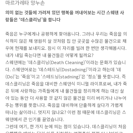
마르가레타 망누손
의미 없는 것들에 가려져 있던 행복을 꺼내어보는 시간 스웨덴 사
람들은 ‘데스클리닝’을 합니다
죽음은 누구에게나 공평하게 찾아옵니다. 그러나 우리는 죽음을 의
식하지 않은 채 영원히 살 것처럼 집 안 곳곳을 수많은 물건으로 채
우며 현재를 보내지요. 잠시 이 자리를 빌려 한 번만 생각해봅시다.
내가 내일 죽는다면 내 물건들은 어떻게 될까요?
스웨덴에는 ‘데스클리닝(Death Cleaning)’이라는 문화가 있습니
다. 스웨덴어로는 ‘데스테드닝(Dostadning)’이라고 하는데 ‘데
(Do)’는 ‘죽음’이고 ‘스테드닝(stadning)’은 ‘청소’를 뜻합니다. 즉
데스클리닝은 죽음을 대비한 스웨덴식 미니멀 라이프로써, 내가 죽
은 뒤에 사랑하는 가족들에게 내 물건들을 정리하게 하는 대신 살
아 있는 동안 더 사용할 것 같지 않은 물건을 미리 버리거나 나누어
주는 행위를 뜻합니다. 죽음을 대비하여 단출하게 살다가 가볍게
떠나는 삶이라니. 멋지지 않나요? 이런 점 때문에 데스클리닝은 스
웨덴에서 큰 인기를 끌었습니다.
그런데 여기, 한 가지 눈에 띄는 점이 있습니다. 데스클리닝이 처음