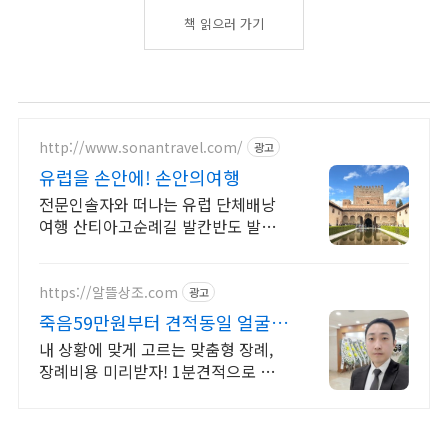
책 읽으러 가기
http://www.sonantravel.com/
광고
유럽을 손안에! 손안의여행
전문인솔자와 떠나는 유럽 단체배낭
여행 산티아고순례길 발칸반도 발틱
북유럽 지중해여행 유럽을 손안에! 발
칸반도 북유럽 지중해 남부유럽 동유
럽 세미팩제공
https://알뜰상조.com
광고
죽음59만원부터 견적동일 얼굴을
걸고 처음부터 끝까지
내 상황에 맞게 고르는 맞춤형 장례,
장례비용 미리받자! 1분견적으로 딱
정리!