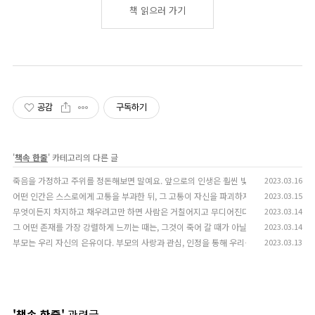
책 읽으러 가기
공감
구독하기
'
책속 한줄
' 카테고리의 다른 글
죽음을 가정하고 주위를 정돈해보면 말예요. 앞으로의 인생은 훨씬 빛날거예요. 정말로
2023.03.16
(
어떤 인간은 스스로에게 고통을 부과한 뒤, 그 고통이 자신을 파괴하지 못한다는 것을 확
2023.03.15
무엇이든지 차지하고 채우려고만 하면 사람은 거칠어지고 무디어진다. 맑은 바람이 지나갈
2023.03.14
그 어떤 존재를 가장 강렬하게 느끼는 때는, 그것이 죽어 갈 때가 아닐까. 희미해져 갈 때, 
2023.03.14
부모는 우리 자신의 은유이다. 부모의 사랑과 관심, 인정을 통해 우리는 스스로를 돌보고,
2023.03.13
'책속 한줄'
관련글