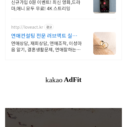
기!
신규가입 0원 이벤트! 최신 영화,드라
마,애니 모두 무료! 4K 스트리밍
http://loveact.kr
광고
연애컨설팅 전문 러브액트 실전경
험이 가장 많은 업체
연애상담, 재회상담, 연애조작, 이성마
음 알기, 결혼생활문제, 연애잘하는법
다양한 상황 처리가능업체, 현실적으
로 도움이 되는 상담, 일단 문의부탁드
립니다.