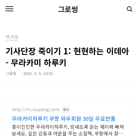
본문 바로가기
그로씽
책 리뷰
기사단장 죽이기 1: 현현하는 이데아
- 무라카미 하루키
그로씽
2023. 4. 9. 18:05
http://m.coupang.com
광고
무라카미하루키 쿠팡 와우회원 30일 무료반품
흥미진진한 무라카미하루키, 밤새도록 읽는 재미에 빠져
보세요. 깊은 감동과 여운을 주는 소설책, 쿠팡에서 찾아