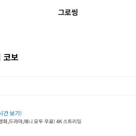
그로씽
베 코보
시간 보기!
영화,드라마,애니 모두 무료! 4K 스트리밍