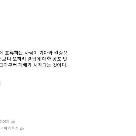
 하아제
(0)
라카미 하루키
(0)