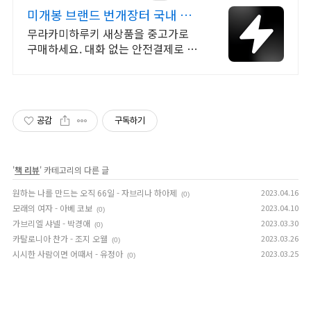
미개봉 브랜드 번개장터 국내 최
대 브랜드 중고거래
무라카미하루키 새상품을 중고가로
구매하세요. 대화 없는 안전결제로 간
편하게! 전국 각지에서 올라오는 전국
구 최다 상품 매일 10만 개 이상의 신
규 상품 업로드
공감
구독하기
'
책 리뷰
' 카테고리의 다른 글
원하는 나를 만드는 오직 66일 - 자브리나 하아제
2023.04.16
(0)
모래의 여자 - 아베 코보
2023.04.10
(0)
가브리엘 샤넬 - 박경애
2023.03.30
(0)
카탈로니아 찬가 - 조지 오웰
2023.03.26
(0)
시시한 사람이면 어때서 - 유정아
2023.03.25
(0)